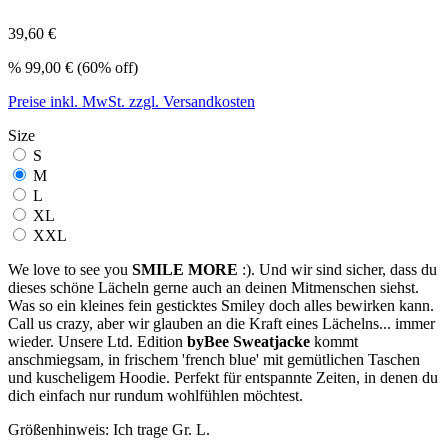
39,60 €
%
99,00 €
(60% off)
Preise inkl. MwSt. zzgl. Versandkosten
Size
S
M
L
XL
XXL
We love to see you
SMILE MORE
:). Und wir sind sicher, dass du
dieses schöne Lächeln gerne auch an deinen Mitmenschen siehst.
Was so ein kleines fein gesticktes Smiley doch alles bewirken kann.
Call us crazy, aber wir glauben an die Kraft eines Lächelns... immer
wieder. Unsere Ltd. Edition
byBee Sweatjacke
kommt
anschmiegsam, in frischem 'french blue' mit gemütlichen Taschen
und kuscheligem Hoodie. Perfekt für entspannte Zeiten, in denen du
dich einfach nur rundum wohlfühlen möchtest.
Größenhinweis: Ich trage Gr. L.