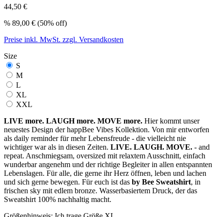
44,50 €
%
89,00 €
(50% off)
Preise inkl. MwSt. zzgl. Versandkosten
Size
S
M
L
XL
XXL
LIVE more. LAUGH more. MOVE more.
Hier kommt unser
neuestes Design der happBee Vibes Kollektion. Von mir entworfen
als daily reminder für mehr Lebensfreude - die vielleicht nie
wichtiger war als in diesen Zeiten.
LIVE. LAUGH. MOVE.
- and
repeat. Anschmiegsam, oversized mit relaxtem Ausschnitt, einfach
wunderbar angenehm und der richtige Begleiter in allen entspannten
Lebenslagen. Für alle, die gerne ihr Herz öffnen, leben und lachen
und sich gerne bewegen. Für euch ist das
by Bee Sweatshirt
, in
frischen sky mit edlem bronze. Wasserbasiertem Druck, der das
Sweatshirt 100% nachhaltig macht.
Größenhinweis: Ich trage Größe XL.